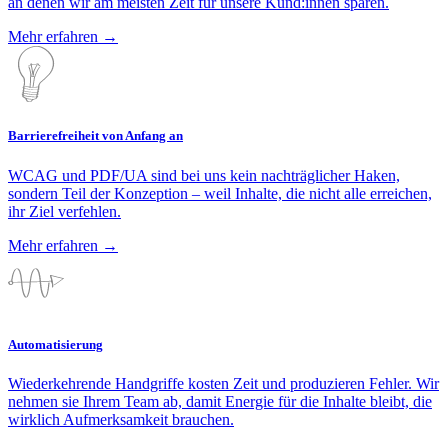
an denen wir am meisten Zeit für unsere Kund:innen sparen.
Mehr erfahren
→
Barrierefreiheit von Anfang an
WCAG und PDF/UA sind bei uns kein nachträglicher Haken,
sondern Teil der Konzeption – weil Inhalte, die nicht alle erreichen,
ihr Ziel verfehlen.
Mehr erfahren
→
Automatisierung
Wiederkehrende Handgriffe kosten Zeit und produzieren Fehler. Wir
nehmen sie Ihrem Team ab, damit Energie für die Inhalte bleibt, die
wirklich Aufmerksamkeit brauchen.