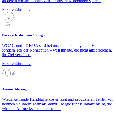
an denen wir am meisten Zeit für unsere Kund:innen sparen.
Mehr erfahren
→
Barrierefreiheit von Anfang an
WCAG und PDF/UA sind bei uns kein nachträglicher Haken,
sondern Teil der Konzeption – weil Inhalte, die nicht alle erreichen,
ihr Ziel verfehlen.
Mehr erfahren
→
Automatisierung
Wiederkehrende Handgriffe kosten Zeit und produzieren Fehler. Wir
nehmen sie Ihrem Team ab, damit Energie für die Inhalte bleibt, die
wirklich Aufmerksamkeit brauchen.